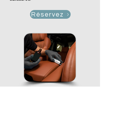
Réservez
Protection céramique des cuirs
80 €
A partir de
pour une durée
TTC
de
1 an
Pour vos
sièges en cuir et votre
habitacle.